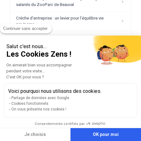
salariés du ZooParc de Beauval
Crèche d’entreprise : un levier pour l’équilibre vie
pro/perso
Continuer sans accepter
Crèche d’entreprise et QVCT : comment agir
concrètement sur les conditions de travail des salariés
Salut c'est nous...
parents ?
Les Cookies Zens !
Crèche d’entreprise ou participation aux frais de garde
On aimerait bien vous accompagner
?
pendant votre visite...
C'est OK pour vous ?
Crèche entreprise déduction fiscale : comment
fonctionne le dispositif ?
Voici pourquoi nous utilisons des cookies.
Partage de données avec Google
Crèche inter-entreprise : dépense ou avantage fiscal ?
Cookies fonctionnels
On vous présente nos cookies !
Crèches privées : bientôt l’âge de raison ?
Consentements certifiés par
Découvrez combien de salariés parents se disent prêts
à démissionner faute de soutien de leur employeur
Je choisis
OK pour moi