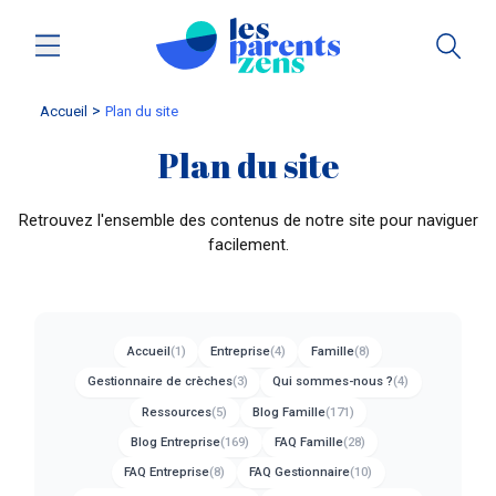
Accueil
plan du site
Plan du site
Retrouvez l'ensemble des contenus de notre site pour naviguer
facilement.
Accès rapide aux sections
Accueil
(1)
Entreprise
(4)
Famille
(8)
Gestionnaire de crèches
(3)
Qui sommes-nous ?
(4)
Ressources
(5)
Blog Famille
(171)
Blog Entreprise
(169)
FAQ Famille
(28)
FAQ Entreprise
(8)
FAQ Gestionnaire
(10)