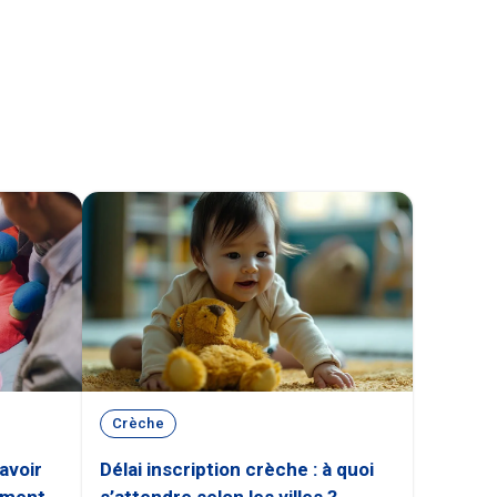
Crèche
avoir
Délai inscription crèche : à quoi
ement
s’attendre selon les villes ?