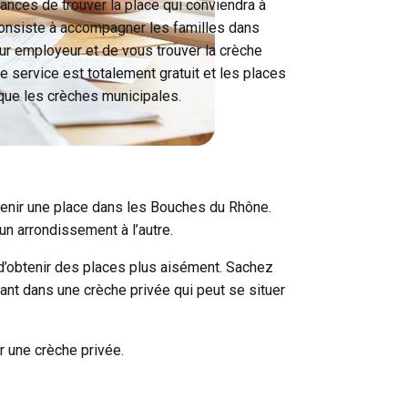
nces de trouver la place qui conviendra à
consiste à accompagner les familles dans
r employeur et de vous trouver la crèche
re service est totalement gratuit et les places
que les crèches municipales.
btenir une place dans les Bouches du Rhône.
 un arrondissement à l’autre.
 d’obtenir des places plus aisément. Sachez
ant dans une crèche privée qui peut se situer
r une crèche privée.