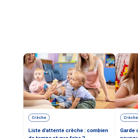
Crèche
Crèche
Liste d'attente crèche : combien
Garde d
de temps et que faire ?
nounou,