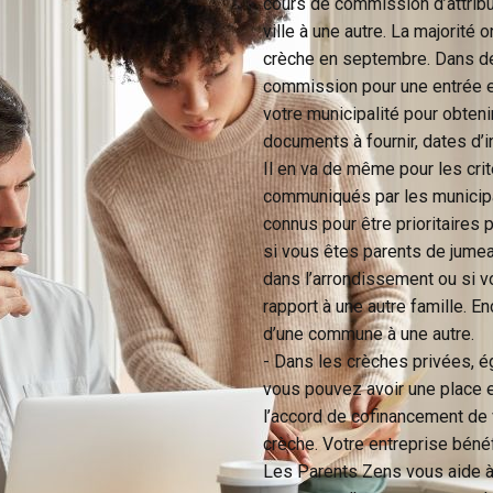
cours de commission d’attrib
ville à une autre. La majorité
crèche en septembre. Dans de
commission pour une entrée e
votre municipalité pour obteni
documents à fournir, dates d’i
Il en va de même pour les cri
communiqués par les municipal
connus pour être prioritaires p
si vous êtes parents de jume
dans l’arrondissement ou si vo
rapport à une autre famille. E
d’une commune à une autre.
- Dans les
crèches privées
, 
vous pouvez avoir une place en
l’accord de cofinancement de 
crèche. Votre entreprise bénéf
Les Parents Zens vous aide à