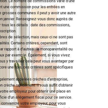
ution. Le nombre de commissions varie d’une
 ont une commission pour les entrées en
 grosses communes il peut y avoir une autre
n janvier. Renseignez-vous donc auprès de
r tous les détails : date des commissions,
nscription.
tères de sélection, mais ceux-ci ne sont pas
ités. Certains critères, cependant, sont
ar rapport à d’autres : la monoparentalité ou
aux par exemple. Également, si vous vivez
us y travaillez cela peut vous avantager par
ncore une fois, ces critères sont spécifiques
également appelées crèches d’entreprise,
 crèche rapidement. Il vous suffit d’obtenir
votre employeur pour obtenir une place en
icie d’un allégement fiscal pour ce service.
 convaincre votre employeur, pour vous