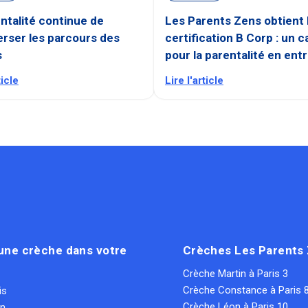
ntalité continue de
Les Parents Zens obtient 
rser les parcours des
certification B Corp : un c
s
pour la parentalité en ent
ticle
Lire l'article
une crèche dans votre
Crèches Les Parents
Crèche Martin à Paris 3
Crèche Constance à Paris 
is
Crèche Léon à Paris 10
on