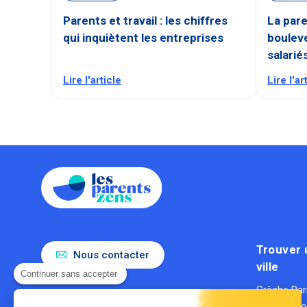
Parents et travail : les chiffres
La pare
qui inquiètent les entreprises
bouleve
salarié
Lire l'article
Lire l'ar
Trouver 
Nous contacter
ville
Continuer sans accepter
Crèche Par
Le référent de la parentalité en
Crèche Ly