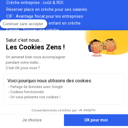
Crèche entreprise : coût & ROI
Réserver place en crèche pour ses salariés
CIF : Avantage fiscal pour les entreprises
Famille : Inscrire votre enfant en crèche
Continuer sans accepter
Famille : Trouver une crèche
Famille : Simuler le coût d'une place en crèche
Salut c'est nous...
Crèche inter-entreprise : le guide complet
Les Cookies Zens !
Qu'est-ce qu'une crèche privée ?
Qu'est-ce qu'une micro-crèche ?
On aimerait bien vous accompagner
pendant votre visite...
C'est OK pour vous ?
Voici pourquoi nous utilisons des cookies.
Plan du site
Partage de données avec Google
Liste de nos crèches
Cookies fonctionnels
llms.txt
On vous présente nos cookies !
Mentions légales
Conditions générales d'utilisation
Consentements certifiés par
Gestion des cookies
Je choisis
OK pour moi
Version 2.3.2