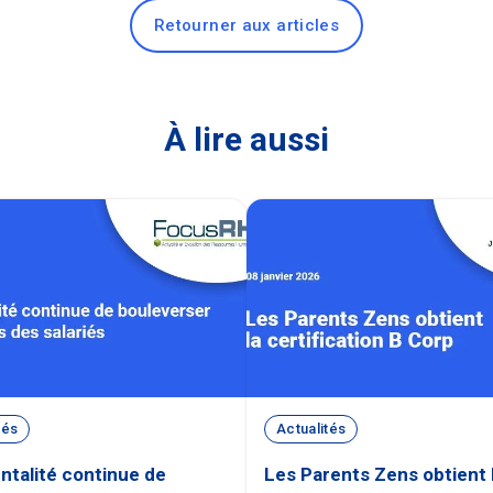
Retourner aux articles
À lire aussi
tés
Actualités
ntalité continue de
Les Parents Zens obtient 