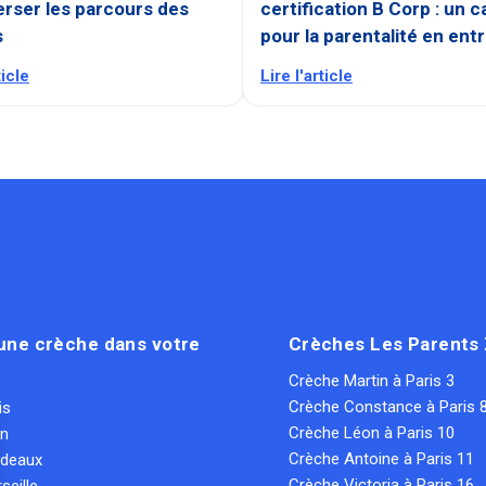
rser les parcours des
certification B Corp : un c
s
pour la parentalité en ent
ticle
Lire l'article
une crèche dans votre
Crèches Les Parents
Crèche Martin à Paris 3
Crèche Constance à Paris 
is
Crèche Léon à Paris 10
on
Crèche Antoine à Paris 11
rdeaux
Crèche Victoria à Paris 16
seille