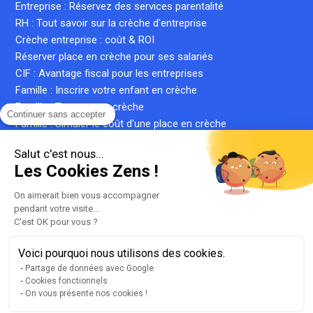
Entreprise : Réservez des services parentalité
RH : Tout savoir sur la crèche d'entreprise
Crèche entreprise : coût & ROI
Réserver place en crèche pour ses salariés
CIF : Avantage fiscal pour les entreprises
Famille : Inscrire votre enfant en crèche
Famille : Trouver une crèche
Continuer sans accepter
Famille : Simuler le coût d'une place en crèche
Crèche inter-entreprise : le guide complet
Salut c'est nous...
Qu'est-ce qu'une crèche privée ?
Les Cookies Zens !
Qu'est-ce qu'une micro-crèche ?
On aimerait bien vous accompagner
pendant votre visite...
C'est OK pour vous ?
Plan du site
Liste de nos crèches
Voici pourquoi nous utilisons des cookies.
llms.txt
Partage de données avec Google
Cookies fonctionnels
Mentions légales
On vous présente nos cookies !
Conditions générales d'utilisation