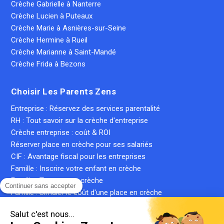
Crèche Gabrielle à Nanterre
Crèche Lucien à Puteaux
Crèche Marie à Asnières-sur-Seine
Crèche Hermine à Rueil
Crèche Marianne à Saint-Mandé
Crèche Frida à Bezons
Choisir Les Parents Zens
Entreprise : Réservez des services parentalité
RH : Tout savoir sur la crèche d'entreprise
Crèche entreprise : coût & ROI
Réserver place en crèche pour ses salariés
CIF : Avantage fiscal pour les entreprises
Famille : Inscrire votre enfant en crèche
Famille : Trouver une crèche
Continuer sans accepter
Famille : Simuler le coût d'une place en crèche
Crèche inter-entreprise : le guide complet
Salut c'est nous...
Qu'est-ce qu'une crèche privée ?