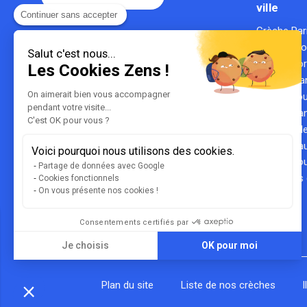
ville
Continuer sans accepter
Crèche Par
Le référent de la parentalité en
Crèche Ly
entreprise
Salut c'est nous...
Gestionnaire de crèches
Crèche Bo
Les Cookies Zens !
1ère entreprise du secteur des
Crèche Mar
crèches
On aimerait bien vous accompagner
Crèche To
certifiée B Corp
pendant votre visite...
Crèche Na
C'est OK pour vous ?
Crèche Lill
Crèche Hau
Voici pourquoi nous utilisons des cookies.
Crèche Bou
Partage de données avec Google
Toutes les 
Cookies fonctionnels
On vous présente nos cookies !
Consentements certifiés par
Je choisis
OK pour moi
Axeptio consent
Plateforme de Gestion du Consentement : Personnalisez vos Opt
Notre plateforme vous permet d'adapter et de gérer vos paramètres
Plan du site
Liste de nos crèches
l