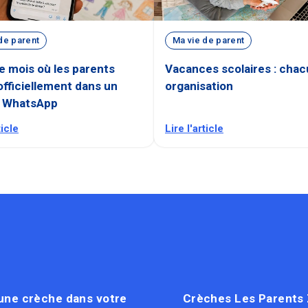
de parent
Ma vie de parent
ce mois où les parents
Vacances scolaires : cha
officiellement dans un
organisation
 WhatsApp
ticle
Lire l'article
une crèche dans votre
Crèches Les Parents