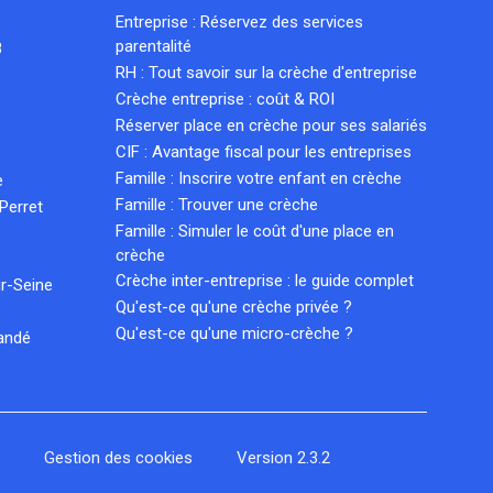
Entreprise : Réservez des services
parentalité
8
RH : Tout savoir sur la crèche d'entreprise
Crèche entreprise : coût & ROI
Réserver place en crèche pour ses salariés
CIF : Avantage fiscal pour les entreprises
Famille : Inscrire votre enfant en crèche
e
Famille : Trouver une crèche
Perret
Famille : Simuler le coût d'une place en
crèche
Crèche inter-entreprise : le guide complet
r-Seine
Qu'est-ce qu'une crèche privée ?
Qu'est-ce qu'une micro-crèche ?
andé
tations. Personnalisez vos préférences pour contrôler la manière don
n
Gestion des cookies
Version 2.3.2