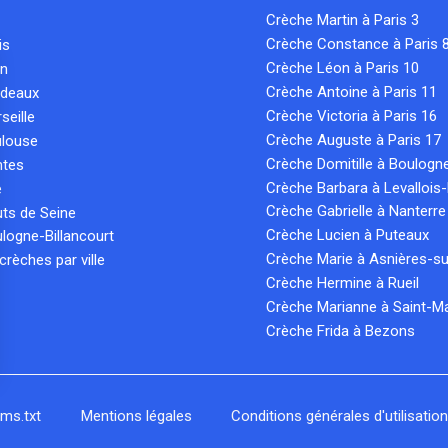
Crèche Martin à Paris 3
Crèche Constance à Paris 
is
Crèche Léon à Paris 10
on
Crèche Antoine à Paris 11
rdeaux
Crèche Victoria à Paris 16
seille
Crèche Auguste à Paris 17
ulouse
Crèche Domitille à Boulogn
ntes
Crèche Barbara à Levallois-
e
Crèche Gabrielle à Nanterre
ts de Seine
Crèche Lucien à Puteaux
logne-Billancourt
Crèche Marie à Asnières-su
crèches par ville
Crèche Hermine à Rueil
Crèche Marianne à Saint-M
Crèche Frida à Bezons
ions
 de confidentialité, en garantissant la conformité avec les réglemen
lms.txt
Mentions légales
Conditions générales d'utilisatio