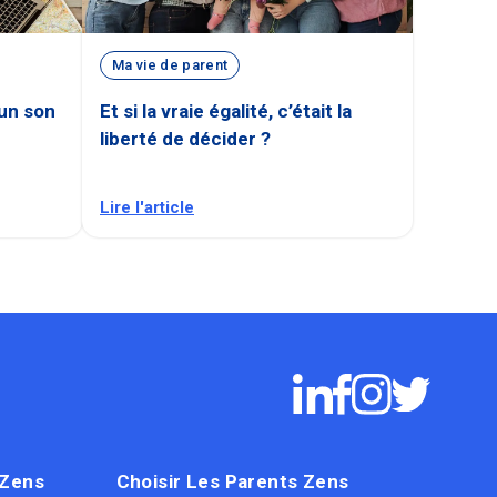
Ma vie de parent
cun son
Et si la vraie égalité, c’était la
liberté de décider ?
Lire l'article
 Zens
Choisir Les Parents Zens