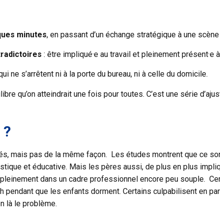
ques minutes
, en passant d’un échange stratégique à une scène d
tradictoires
: être impliqué·e au travail et pleinement présent·e 
 qui ne s’arrêtent ni à la porte du bureau, ni à celle du domicile.
ilibre qu’on atteindrait une fois pour toutes. C’est une série d’a
 ?
rnés, mais pas de la même façon. Les études montrent que ce so
tique et éducative. Mais les pères aussi, de plus en plus impliqu
aire pleinement dans un cadre professionnel encore peu souple. Ce
h pendant que les enfants dorment. Certains culpabilisent en part
en là le problème.