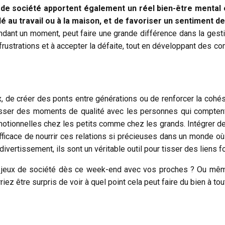
 de société apportent également un réel bien-être mental 
lé au travail ou à la maison, et de favoriser un sentiment d
pendant un moment, peut faire une grande différence dans la gest
s frustrations et à accepter la défaite, tout en développant des
ux, de créer des ponts entre générations ou de renforcer la cohési
asser des moments de qualité avec les personnes qui comptent,
ionnelles chez les petits comme chez les grands. Intégrer des 
fficace de nourrir ces relations si précieuses dans un monde o
ivertissement, ils sont un véritable outil pour tisser des liens f
ée jeux de société dès ce week-end avec vos proches ? Ou mêm
ez être surpris de voir à quel point cela peut faire du bien à to