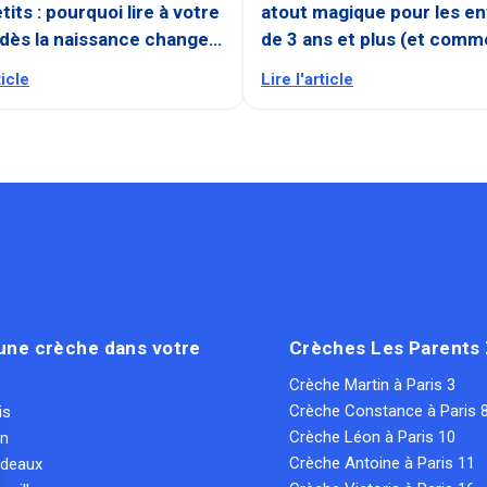
tits : pourquoi lire à votre
atout magique pour les en
 dès la naissance change
de 3 ans et plus (et comm
leur donner envie de lire !)
ticle
Lire l'article
une crèche dans votre
Crèches Les Parents
Crèche Martin à Paris 3
Crèche Constance à Paris 
is
Crèche Léon à Paris 10
on
Crèche Antoine à Paris 11
rdeaux