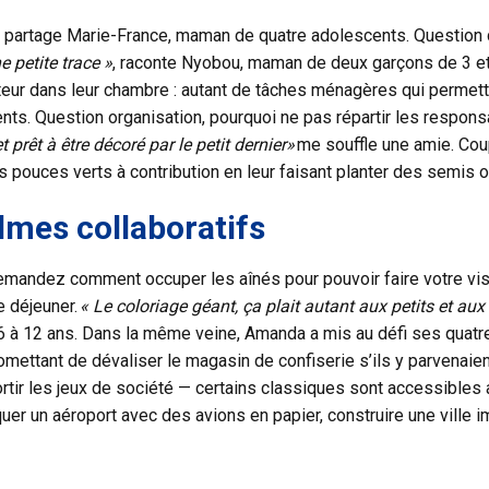
, partage Marie-France, maman de quatre adolescents. Questio
e petite trace »
, raconte Nyobou, maman de deux garçons de 3 et 7 
teur dans leur chambre : autant de tâches ménagères qui permett
ts. Question organisation, pourquoi ne pas répartir les respons
prêt à être décoré par le petit dernier»
me souffle une amie. Cou
les pouces verts à contribution en leur faisant planter des semis 
lmes collaboratifs
demandez comment occuper les aînés pour pouvoir faire votre visi
e déjeuner.
« Le coloriage géant, ça plait autant aux petits et a
6 à 12 ans. Dans la même veine, Amanda a mis au défi ses quat
mettant de dévaliser le magasin de confiserie s’ils y parvenaien
 sortir les jeux de société — certains classiques sont accessibles
uer un aéroport avec des avions en papier, construire une ville 