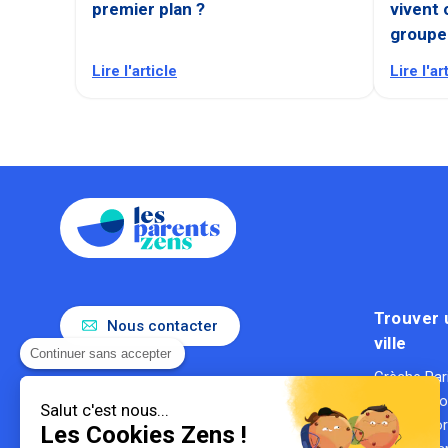
premier plan ?
vivent 
groupe
Lire l'article
Lire l'ar
Trouver 
Nous contacter
ville
Continuer sans accepter
Crèche Par
Le référent de la parentalité en
Crèche Ly
entreprise
Salut c'est nous...
Gestionnaire de crèches
Crèche Bo
Les Cookies Zens !
1ère entreprise du secteur des