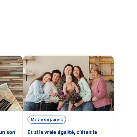
Ma vie de parent
cun son
Et si la vraie égalité, c’était la