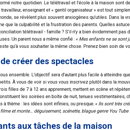
ormé notre quotidien. Le télétravail et l’école à la maison sont 
travailleur, enseignant et « gentil organisateur » est tout simpl
onde, se révèlent plus souvent anxiogènes qu’utiles. Dans la vra
e que la culpabilité et la frustration des parents. Quelles astuc
conciliation télétravail - famille ? S’il n’y a bien évidemment pas d
euses. Un parent nous a même confié :
« Mes enfants ne se sont 
reste qu’à vous souhaiter la même chose. Prenez bien soin de vo
de créer des spectacles
 tous ensemble. L’objectif sera d’autant plus facile à atteindre q
petits. À vous de voir si vous vous inscrivez plutôt dans la mou
is filles de 7 à 12 ans apprennent, mettent en scène et répètent
onstituent les soirées en boîte de nuit, tenues vestimentaires, 
 à thème : les idées sont infinies, ou presque.
« Ils sont très cr
filme et monte… déguisement, scénette, blague genre You Tube : 
fants aux tâches de la maison