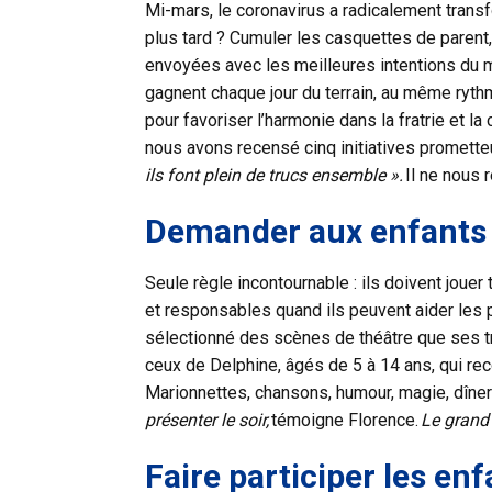
Mi-mars, le coronavirus a radicalement transf
plus tard ? Cumuler les casquettes de parent, 
envoyées avec les meilleures intentions du m
gagnent chaque jour du terrain, au même rythm
pour favoriser l’harmonie dans la fratrie et la 
nous avons recensé cinq initiatives promett
ils font plein de trucs ensemble ».
Il ne nous 
Demander aux enfants 
Seule règle incontournable : ils doivent jouer
et responsables quand ils peuvent aider les 
sélectionné des scènes de théâtre que ses tro
ceux de Delphine, âgés de 5 à 14 ans, qui rec
Marionnettes, chansons, humour, magie, dîners
présenter le soir,
témoigne Florence.
Le grand 
Faire participer les en