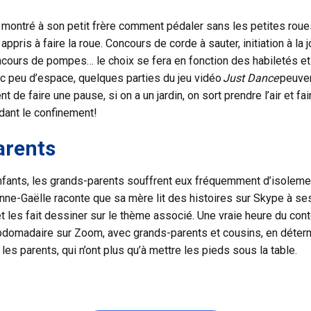
 montré à son petit frère comment pédaler sans les petites roue
ppris à faire la roue. Concours de corde à sauter, initiation à la
ncours de pompes… le choix se fera en fonction des habiletés et
c peu d’espace, quelques parties du jeu vidéo
Just Dance
peuven
de faire une pause, si on a un jardin, on sort prendre l’air et f
dant le confinement!
arents
 enfants, les grands-parents souffrent eux fréquemment d’isoleme
Anne-Gaëlle raconte que sa mère lit des histoires sur Skype à ses 
les fait dessiner sur le thème associé. Une vraie heure du conte
ebdomadaire sur Zoom, avec grands-parents et cousins, en déterm
les parents, qui n’ont plus qu’à mettre les pieds sous la table.