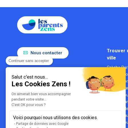
Trouver 
Nous contacter
ville
Continuer sans accepter
Crèche Par
Le référent de la parentalité en
Crèche Ly
entreprise
Salut c'est nous...
Gestionnaire de crèches
Crèche Bo
Les Cookies Zens !
1ère entreprise du secteur des
Crèche Mar
crèches
On aimerait bien vous accompagner
Crèche To
certifiée B Corp
pendant votre visite...
Crèche Na
C'est OK pour vous ?
Crèche Lill
Crèche Hau
Voici pourquoi nous utilisons des cookies.
Crèche Bou
Partage de données avec Google