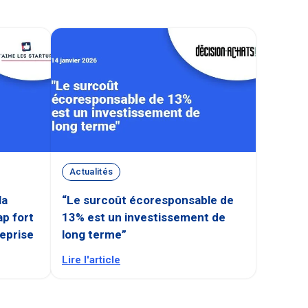
Actualités
la
“Le surcoût écoresponsable de
ap fort
13% est un investissement de
reprise
long terme”
Lire l'article