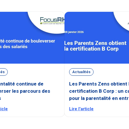
tés
Actualités
ntalité continue de
Les Parents Zens obtient 
rser les parcours des
certification B Corp : un c
s
pour la parentalité en ent
ticle
Lire l'article