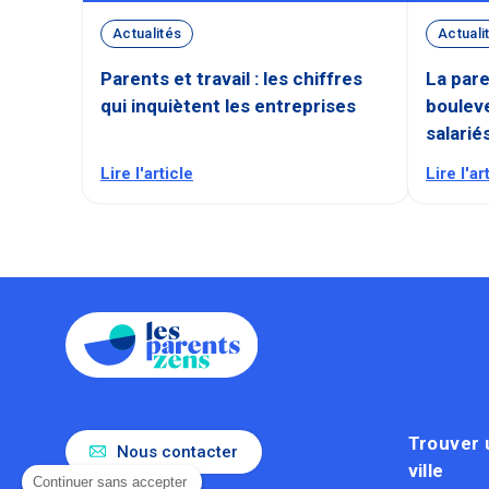
Actualités
Actuali
Parents et travail : les chiffres
La pare
qui inquiètent les entreprises
bouleve
salarié
Lire l'article
Lire l'ar
Trouver 
Nous contacter
ville
Continuer sans accepter