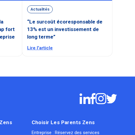
Actualités
la
“Le surcoût écoresponsable de
ap fort
13% est un investissement de
reprise
long terme”
Lire l'article
 Zens
Choisir Les Parents Zens
Entreprise : Réservez des services