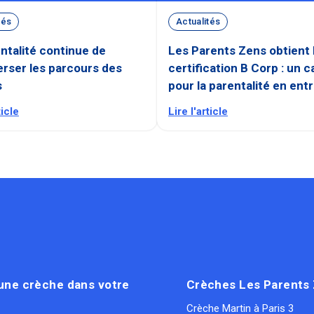
tés
Actualités
ntalité continue de
Les Parents Zens obtient 
rser les parcours des
certification B Corp : un c
s
pour la parentalité en ent
ticle
Lire l'article
une crèche dans votre
Crèches Les Parents
Crèche Martin à Paris 3