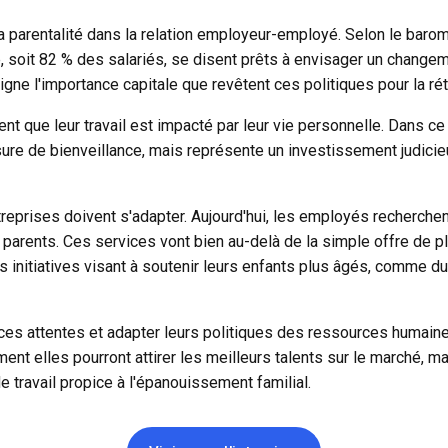
la parentalité dans la relation employeur-employé. Selon le
baromè
, soit 82 % des salariés, se disent prêts à envisager un change
ligne l'importance capitale que revêtent ces politiques pour la ré
nt que leur travail est impacté par leur vie personnelle. Dans ce
ure de bienveillance, mais représente un investissement judicieux
treprises doivent s'adapter. Aujourd'hui, les employés recherche
 parents. Ces services vont bien au-delà de la simple offre de
p
es initiatives visant à soutenir leurs enfants plus âgés, comme
à ces attentes et adapter leurs politiques des ressources humai
ent elles pourront attirer les meilleurs talents sur le marché, m
 travail propice à l'épanouissement familial.