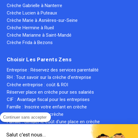
Crèche Gabrielle à Nanterre
Crèche Lucien à Puteaux
Crèche Marie à Asnières-sur-Seine
Crèche Hermine à Rueil
Crèche Marianne à Saint-Mandé
Crèche Frida à Bezons
Choisir Les Parents Zens
Entreprise : Réservez des services parentalité
RH : Tout savoir sur la crèche d'entreprise
Crèche entreprise : coût & ROI
Réserver place en crèche pour ses salariés
CIF : Avantage fiscal pour les entreprises
Famille : Inscrire votre enfant en crèche
Famille : Trouver une crèche
Continuer sans accepter
Famille : Simuler le coût d'une place en crèche
Crèche inter-entreprise : le guide complet
Salut c'est nous...
Qu'est-ce qu'une crèche privée ?