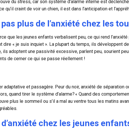
éprouve du stress, car son système d’alarme interne est déclenché
 qu’il craint de voir un chien, il est dans l’anticipation et l’appré
pas plus de l’anxiété chez les tou
e que les jeunes enfants verbalisent peu, ce qui rend l’anxiété pl
nt dire « je suis inquiet ». La plupart du temps, ils développent
e, ils adoptent une passivité excessive, parlent peu, sourient peu 
ents de cerner ce qui se passe réellement !
rer adaptative et passagère. Peur du noir, anxiété de séparation o
ors, quand tirer le système d’alarme? « Quand des comportements
ouve plus le sommeil ou s’il a mal au ventre tous les matins avant 
gréables.
 d’anxiété chez les jeunes enfant