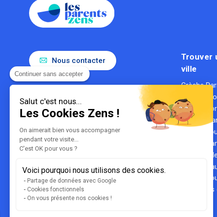
Trouver 
Nous contacter
ville
Continuer sans accepter
Crèche Par
Le référent de la parentalité en
Crèche Ly
entreprise
Salut c'est nous...
Gestionnaire de crèches
Crèche Bo
Les Cookies Zens !
1ère entreprise du secteur des
Crèche Mar
crèches
On aimerait bien vous accompagner
Crèche To
certifiée B Corp
pendant votre visite...
Crèche Na
C'est OK pour vous ?
Crèche Lill
Crèche Hau
Voici pourquoi nous utilisons des cookies.
Crèche Bou
Partage de données avec Google
Toutes les 
Cookies fonctionnels
On vous présente nos cookies !