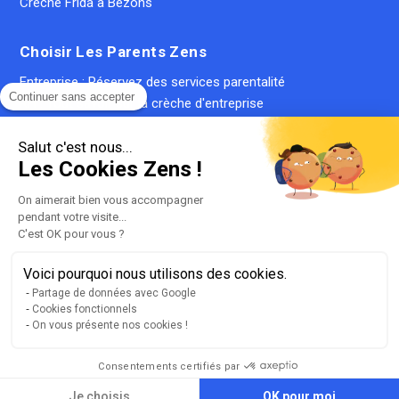
Crèche Frida à Bezons
Choisir Les Parents Zens
Entreprise : Réservez des services parentalité
Continuer sans accepter
RH : Tout savoir sur la crèche d'entreprise
Crèche entreprise : coût & ROI
Réserver place en crèche pour ses salariés
Salut c'est nous...
Les Cookies Zens !
CIF : Avantage fiscal pour les entreprises
Famille : Inscrire votre enfant en crèche
On aimerait bien vous accompagner
Famille : Trouver une crèche
pendant votre visite...
Famille : Simuler le coût d'une place en crèche
C'est OK pour vous ?
Crèche inter-entreprise : le guide complet
Voici pourquoi nous utilisons des cookies.
Qu'est-ce qu'une crèche privée ?
Partage de données avec Google
Qu'est-ce qu'une micro-crèche ?
Cookies fonctionnels
On vous présente nos cookies !
Consentements certifiés par
Plan du site
Liste de nos crèches
Je choisis
OK pour moi