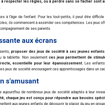
, à respecter les règles, ou à perdre sans se fâcher sont
.
ntes à l’âge de l’enfant. Pour les tout-petits, il peut être diff
ples, ils commencent à assimiler ces compétences. Les jeux offr
’accompagnement de ses parents.
issante aux écrans
sents,
proposer des jeux de société à ses jeunes enfants 
 la tablette. Non seulement
ces jeux permettent de stimule
irecte, essentielle pour leur épanouissement.
Les enfants
 et les jeux de société encouragent ces apprentissages dans un cad
en s’amusant
te aujourd’hui de nombreux jeux de société adaptés à leur niv
té, chaque jeu est conçu pour répondre aux besoins spécifi
ettent aux jeunes enfants de découvrir le plaisir du jeu en grou