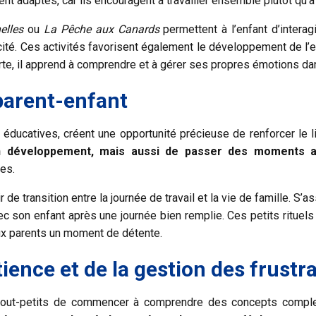
ent adaptés, car ils encouragent à travailler ensemble plutôt qu'
elles
ou
La Pêche aux Canards
permettent à l’enfant d’intera
é. Ces activités favorisent également le développement de l’em
erte, il apprend à comprendre et à gérer ses propres émotions da
parent-enfant
 éducatives, créent une opportunité précieuse de renforcer le l
n développement, mais aussi de passer des moments 
nes.
e transition entre la journée de travail et la vie de famille. S’
c son enfant après une journée bien remplie. Ces petits rituels
 aux parents un moment de détente.
ience et de la gestion des frustr
 tout-petits de commencer à comprendre des concepts comple