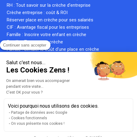
RH : Tout savoir sur la crèche d'entreprise
Crèche entreprise : coût & ROI
Réserver place en crèche pour ses salariés
CIF : Avantage fiscal pour les entreprises
Famille : Inscrire votre enfant en crèche
Famille : Trouver une crèche
Continuer sans accepter
Famille : Simuler le coût d'une place en crèche
Crèche inter-entreprise : le guide complet
Salut c'est nous...
Qu'est-ce qu'une crèche privée ?
Les Cookies Zens !
Qu'est-ce qu'une micro-crèche ?
On aimerait bien vous accompagner
pendant votre visite...
C'est OK pour vous ?
Plan du site
Liste de nos crèches
Voici pourquoi nous utilisons des cookies.
llms.txt
Partage de données avec Google
Cookies fonctionnels
Mentions légales
On vous présente nos cookies !
Conditions générales d'utilisation
Gestion des cookies