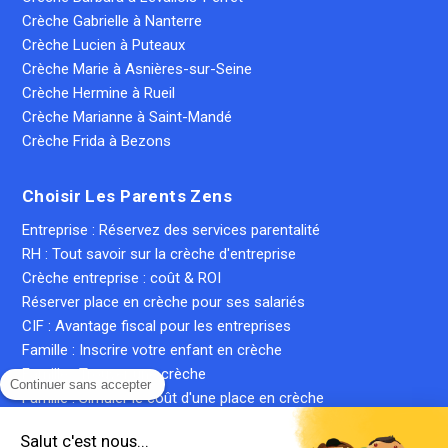
Crèche Gabrielle à Nanterre
Crèche Lucien à Puteaux
Crèche Marie à Asnières-sur-Seine
Crèche Hermine à Rueil
Crèche Marianne à Saint-Mandé
Crèche Frida à Bezons
Choisir Les Parents Zens
Entreprise : Réservez des services parentalité
RH : Tout savoir sur la crèche d'entreprise
Crèche entreprise : coût & ROI
Réserver place en crèche pour ses salariés
CIF : Avantage fiscal pour les entreprises
Famille : Inscrire votre enfant en crèche
Famille : Trouver une crèche
Continuer sans accepter
Famille : Simuler le coût d'une place en crèche
Crèche inter-entreprise : le guide complet
Salut c'est nous...
Qu'est-ce qu'une crèche privée ?