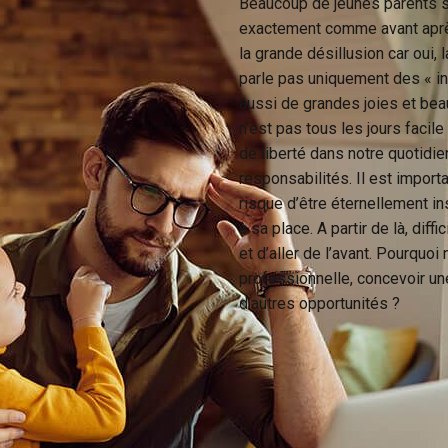
Beaucoup de jeunes parents s
exactement comme avant après l
la grande désillusion car oui, 
parle pas uniquement des « in
aussi de grandes joies et beau
n’est pas tous les jours facil
de liberté dans notre quotidie
responsabilités. Il est importa
risque d’être éternellement ins
à sa place. A partir de là, diffi
et d’aller de l’avant. Pourquoi
professionnelle, concevoir une 
d’autres opportunités ?