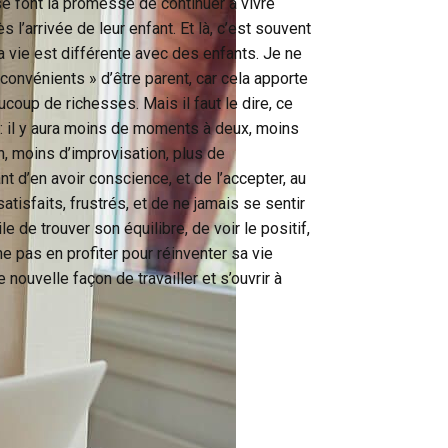
e font la promesse de continuer à vivre
’arrivée de leur enfant. Et là, c’est souvent
la vie est différente avec des enfants. Je ne
convénients » d’être parent, car cela apporte
coup de richesses. Mais il faut le dire, ce
e : il y aura moins de moments à deux, moins
n, moins d’improvisation, plus de
nt d’en avoir conscience, et de l’accepter, au
atisfaits, frustrés, et de ne jamais se sentir
cile de trouver son équilibre, de voir le positif,
 ne pas en profiter pour réinventer sa vie
nouvelle façon de travailler et s’ouvrir à