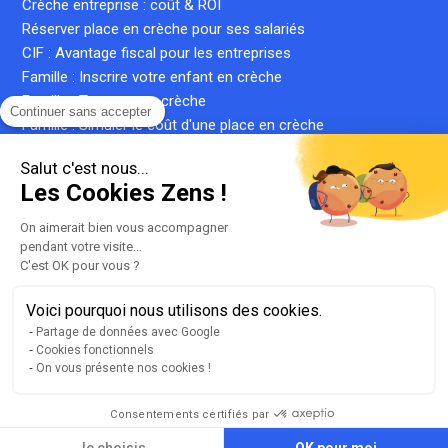
Crèche entreprise : coût & ROI
Réserver place en crèche pour ses salariés
CIF : Avantage fiscal pour les entreprises
Famille : Inscrire votre enfant en crèche
Famille : Trouver une crèche
Continuer sans accepter
Famille : Simuler le coût d'une place en crèche
Crèche inter-entreprise : le guide complet
Salut c'est nous...
Qu'est-ce qu'une crèche privée ?
Les Cookies Zens !
Qu'est-ce qu'une micro-crèche ?
On aimerait bien vous accompagner
pendant votre visite...
C'est OK pour vous ?
Plan du site
Liste de nos crèches
Voici pourquoi nous utilisons des cookies.
llms.txt
Partage de données avec Google
Cookies fonctionnels
Mentions légales
On vous présente nos cookies !
Conditions générales d'utilisation
Gestion des cookies
Consentements certifiés par
Version 2.3.2