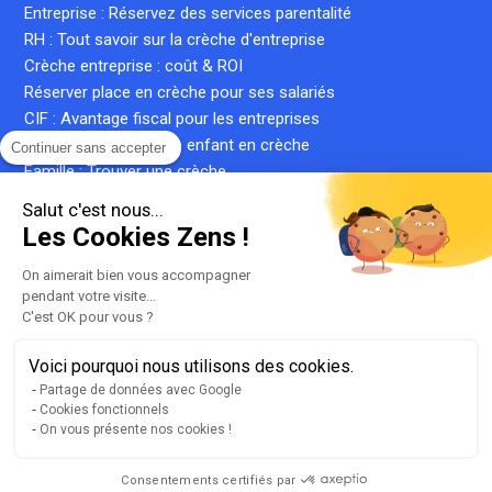
Entreprise : Réservez des services parentalité
RH : Tout savoir sur la crèche d'entreprise
Crèche entreprise : coût & ROI
Réserver place en crèche pour ses salariés
CIF : Avantage fiscal pour les entreprises
Famille : Inscrire votre enfant en crèche
Continuer sans accepter
Famille : Trouver une crèche
Famille : Simuler le coût d'une place en crèche
Salut c'est nous...
Crèche inter-entreprise : le guide complet
Les Cookies Zens !
Qu'est-ce qu'une crèche privée ?
Qu'est-ce qu'une micro-crèche ?
On aimerait bien vous accompagner
pendant votre visite...
C'est OK pour vous ?
Voici pourquoi nous utilisons des cookies.
Plan du site
Partage de données avec Google
Liste de nos crèches
Cookies fonctionnels
llms.txt
On vous présente nos cookies !
Mentions légales
Conditions générales d'utilisation
Consentements certifiés par