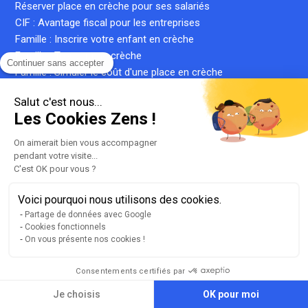
Réserver place en crèche pour ses salariés
CIF : Avantage fiscal pour les entreprises
Famille : Inscrire votre enfant en crèche
Famille : Trouver une crèche
Continuer sans accepter
Famille : Simuler le coût d'une place en crèche
Crèche inter-entreprise : le guide complet
Salut c'est nous...
Qu'est-ce qu'une crèche privée ?
Les Cookies Zens !
Qu'est-ce qu'une micro-crèche ?
On aimerait bien vous accompagner
pendant votre visite...
C'est OK pour vous ?
Plan du site
Liste de nos crèches
Voici pourquoi nous utilisons des cookies.
llms.txt
Partage de données avec Google
Cookies fonctionnels
Mentions légales
On vous présente nos cookies !
Conditions générales d'utilisation
Gestion des cookies
Consentements certifiés par
Version 2.3.2
Je choisis
OK pour moi