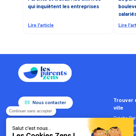
qui inquiètent les entreprises
bouleve
salarié
Lire l'article
Lire l'ar
Trouver 
Nous contacter
ville
Continuer sans accepter
Crèche Par
Le référent de la parentalité en
Crèche Ly
entreprise
Salut c'est nous...
Gestionnaire de crèches
Crèche Bo
Les Cookies Zens !