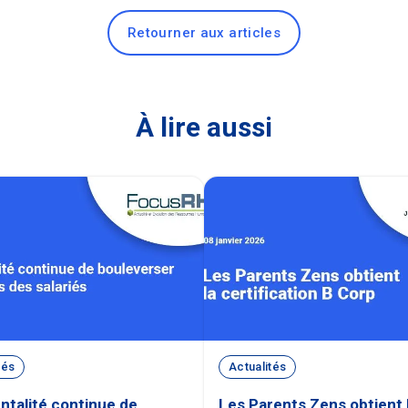
Retourner aux articles
À lire aussi
tés
Actualités
ntalité continue de
Les Parents Zens obtient 