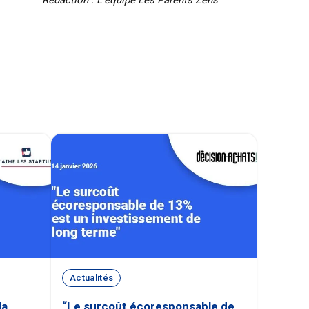
Actualités
la
“Le surcoût écoresponsable de