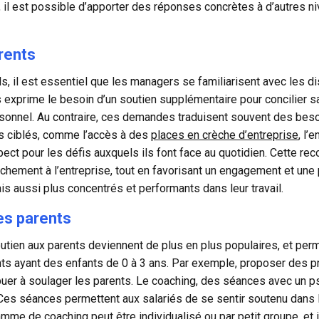
s, il est possible d’apporter des réponses concrètes à d’autres 
arents
ls, il est essentiel que les managers se familiarisent avec les
s exprime le besoin d’un soutien supplémentaire pour concilier sa
sonnel. Au contraire, ces demandes traduisent souvent des beso
es ciblés, comme l’accès à des
places en crèche d’entreprise
, l’
pect pour les défis auxquels ils font face au quotidien. Cette re
tachement à l’entreprise, tout en favorisant un engagement et une
s aussi plus concentrés et performants dans leur travail.
es parents
utien aux parents deviennent de plus en plus populaires, et pe
ents ayant des enfants de 0 à 3 ans. Par exemple, proposer des 
uer à soulager les parents. Le coaching, des séances avec un ps
es séances permettent aux salariés de se sentir soutenu dans l
amme de coaching peut être individualisé ou par petit groupe, et 