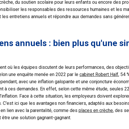
crèche, du soutien scolaire pour leurs enfants ou encore des p
à sensibiliser les responsables des ressources humaines et les m
t les entretiens annuels et répondre aux demandes sans générer
iens annuels : bien plus qu'une s
ent où les équipes discutent de leurs performances, des objectifs
 Selon une enquête menée en 2022 par le
cabinet Robert Half
, 54 
ependant, avec une inflation galopante et une conjoncture économi
t à ces demandes. En effet, selon cette même étude, seules 22 
inflation. Face à cette situation, les employeurs doivent explor
. C'est ici que les avantages non financiers, adaptés aux besoi
 en lien avec la parentalité, comme des
places en crèche
, des se
 être une solution gagnant-gagnant.