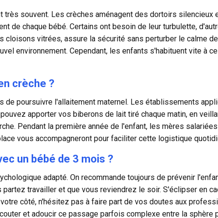
t très souvent. Les crèches aménagent des dortoirs silencieux et
t de chaque bébé. Certains ont besoin de leur turbulette, d'autre
es cloisons vitrées, assure la sécurité sans perturber le calme d
vel environnement. Cependant, les enfants s'habituent vite à ces
 en crèche ?
as de
poursuivre l'allaitement maternel
. Les établissements appl
 pouvez apporter vos biberons de lait tiré chaque matin, en veilla
marche. Pendant la première année de l'enfant, les mères salari
r place vous accompagneront pour faciliter cette logistique quotid
vec un bébé de 3 mois ?
ologique adapté. On recommande toujours de prévenir l'enfant 
partez travailler et que vous reviendrez le soir. S'éclipser en c
 votre côté, n'hésitez pas à faire part de vos doutes aux professi
couter et adoucir ce passage parfois complexe entre la sphère pri