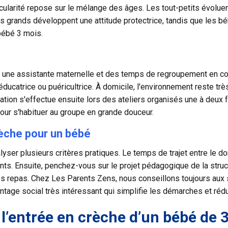
ticularité repose sur le mélange des âges. Les tout-petits évol
les grands développent une attitude protectrice, tandis que les 
bébé 3 mois.
z une assistante maternelle et des temps de regroupement en col
 éducatrice ou puéricultrice. À domicile, l'environnement reste t
isation s'effectue ensuite lors des ateliers organisés une à deux
pour s'habituer au groupe en grande douceur.
rèche pour un bébé
ser plusieurs critères pratiques. Le temps de trajet entre le dom
nts. Ensuite, penchez-vous sur le projet pédagogique de la struct
s repas. Chez Les Parents Zens, nous conseillons toujours aux s
tage social très intéressant qui simplifie les démarches et réduit 
 l’entrée en crèche d’un bébé de 