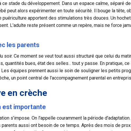
nt à ce stade du développement. Dans un espace calme, séparé des
bé peut alors expérimenter en toute sécurité. Il bouge la tête, o
e puériculture apportent des stimulations très douces. Un hochet
isent. L'adulte reste présent comme un repère, mais ne force jama
vec les parents
 soir. Ce moment se veut tout aussi structuré que celui du mati
s, quantités bues, état des selles... tout y passe. En pratique, 
. Les équipes prennent aussi le soin de souligner les petits pro
 crèche, un point central de l'accompagnement parental en entrepris
ve en crèche
n est importante
risation s'impose. On l'appelle couramment la
période d'adaptation
 parents aussi ont besoin de ce temps. Après des mois de proxim