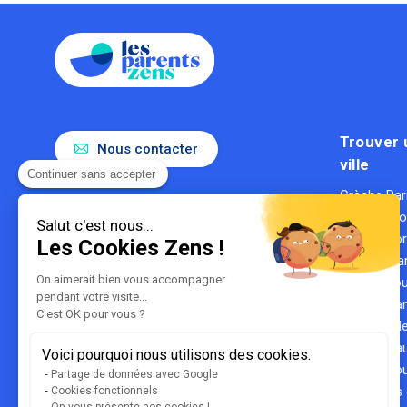
Trouver 
Nous contacter
ville
Continuer sans accepter
Crèche Par
Le référent de la parentalité en
Crèche Ly
entreprise
Salut c'est nous...
Gestionnaire de crèches
Crèche Bo
Les Cookies Zens !
1ère entreprise du secteur des
Crèche Mar
crèches
On aimerait bien vous accompagner
Crèche To
certifiée B Corp
pendant votre visite...
Crèche Na
C'est OK pour vous ?
Crèche Lill
Crèche Hau
Voici pourquoi nous utilisons des cookies.
Crèche Bou
Partage de données avec Google
Toutes les 
Cookies fonctionnels