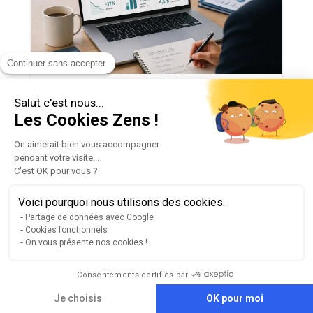
Continuer sans accepter
Parentalité
Salut c'est nous...
Les Cookies Zens !
Comment mesurer l’impact de sa
politique parentalité ?
On aimerait bien vous accompagner
pendant votre visite...
C'est OK pour vous ?
Lire l'article
Voici pourquoi nous utilisons des cookies.
Partage de données avec Google
Cookies fonctionnels
On vous présente nos cookies !
Consentements certifiés par
Je choisis
OK pour moi