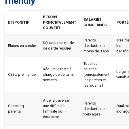
friendly
BESOIN
SALARIÉS
DISPOSITIF
PRINCIPALEMENT
PORTÉ
CONCERNÉS
COUVERT
Parents
Très for
Sécuriser un mode
Places en crèche
d’enfants de
les
de garde régulier
moins de 3 ans
bénéfic
Tous les
Réduire le reste à
salariés
Large 
CESU préfinancé
charge de certains
(principalement
variabl
services
les parents et
les aidants)
Aider à traverser
Parents
Coaching
une difficulté
Qualitat
d’enfants de
parental
familiale ou
individ
tous âges
éducative