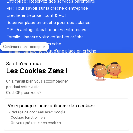
Entreprise : Réservez des services parentalité
RH : Tout savoir sur la crèche d'entreprise
Crèche entreprise : coût & ROI
Réserver place en crèche pour ses salariés
CIF : Avantage fiscal pour les entreprises
Famille : Inscrire votre enfant en crèche
Famille : Trouver une crèche
Continuer sans accepter
Famille : Simuler le coût d'une place en crèche
Crèche inter-entreprise : le guide complet
Salut c'est nous...
Qu'est-ce qu'une crèche privée ?
Les Cookies Zens !
Qu'est-ce qu'une micro-crèche ?
On aimerait bien vous accompagner
pendant votre visite...
C'est OK pour vous ?
Plan du site
Liste de nos crèches
Voici pourquoi nous utilisons des cookies.
llms.txt
Partage de données avec Google
Cookies fonctionnels
Mentions légales
On vous présente nos cookies !
Conditions générales d'utilisation