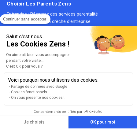
Choisir Les Parents Zens
Entreprise : Réservez des services parentalité
Continuer sans accepter
RH : Tout savoir sur la crèche d'entreprise
Crèche entreprise : coût & ROI
Réserver place en crèche pour ses salariés
Salut c'est nous...
Les Cookies Zens !
CIF : Avantage fiscal pour les entreprises
Famille : Inscrire votre enfant en crèche
On aimerait bien vous accompagner
Famille : Trouver une crèche
pendant votre visite...
Famille : Simuler le coût d'une place en crèche
C'est OK pour vous ?
Crèche inter-entreprise : le guide complet
Voici pourquoi nous utilisons des cookies.
Qu'est-ce qu'une crèche privée ?
Partage de données avec Google
Qu'est-ce qu'une micro-crèche ?
Cookies fonctionnels
On vous présente nos cookies !
Consentements certifiés par
Plan du site
Liste de nos crèches
Je choisis
OK pour moi
llms.txt
Axeptio consent
Plateforme de Gestion du Consentement : Personnalisez vos Option
Mentions légales