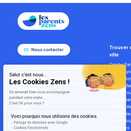
Trouver 
Nous contacter
ville
Continuer sans accepter
Crèche Par
Le référent de la parentalité en
Crèche Ly
entreprise
Salut c'est nous...
Gestionnaire de crèches
Crèche Bo
Les Cookies Zens !
1ère entreprise du secteur des
Crèche Mar
crèches
On aimerait bien vous accompagner
Crèche To
certifiée B Corp
pendant votre visite...
Crèche Na
C'est OK pour vous ?
Crèche Lill
Crèche Hau
Voici pourquoi nous utilisons des cookies.
Crèche Bou
Partage de données avec Google
Toutes les 
Cookies fonctionnels