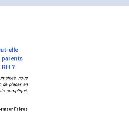
ut-elle
s parents
s RH ?
humaines, nous
n de places en
ois compliqué,
rmser Frères