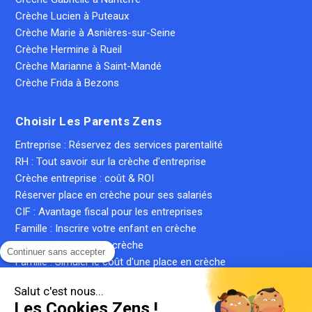
Crèche Lucien à Puteaux
Crèche Marie à Asnières-sur-Seine
Crèche Hermine à Rueil
Crèche Marianne à Saint-Mandé
Crèche Frida à Bezons
Choisir Les Parents Zens
Entreprise : Réservez des services parentalité
RH : Tout savoir sur la crèche d'entreprise
Crèche entreprise : coût & ROI
Réserver place en crèche pour ses salariés
CIF : Avantage fiscal pour les entreprises
Famille : Inscrire votre enfant en crèche
Famille : Trouver une crèche
Continuer sans accepter
Famille : Simuler le coût d'une place en crèche
Crèche inter-entreprise : le guide complet
Salut c'est nous...
Qu'est-ce qu'une crèche privée ?
Les Cookies Zens !
Qu'est-ce qu'une micro-crèche ?