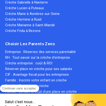
Crèche Gabrielle à Nanterre
Crèche Lucien à Puteaux
Crèche Marie à Asnières-sur-Seine
Crèche Hermine à Rueil
Crèche Marianne à Saint-Mandé
Crèche Frida à Bezons
Choisir Les Parents Zens
Entreprise : Réservez des services parentalité
RH : Tout savoir sur la crèche d'entreprise
Crèche entreprise : coût & ROI
Réserver place en crèche pour ses salariés
CIF : Avantage fiscal pour les entreprises
Famille : Inscrire votre enfant en crèche
Famille : Trouver une crèche
Continuer sans accepter
Famille : Simuler le coût d'une place en crèche
Crèche inter-entreprise : le guide complet
Salut c'est nous...
Qu'est-ce qu'une crèche privée ?