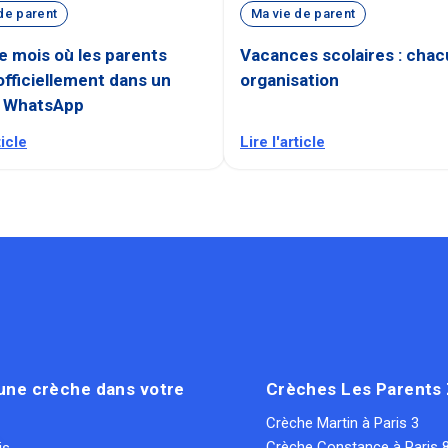
de parent
Ma vie de parent
ce mois où les parents
Vacances scolaires : cha
officiellement dans un
organisation
 WhatsApp
ticle
Lire l'article
une crèche dans votre
Crèches Les Parents
Crèche Martin à Paris 3
Crèche Constance à Paris 
is