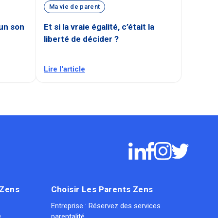
Ma vie de parent
cun son
Et si la vraie égalité, c’était la
liberté de décider ?
Lire l'article
 Zens
Choisir Les Parents Zens
Entreprise : Réservez des services
parentalité
8