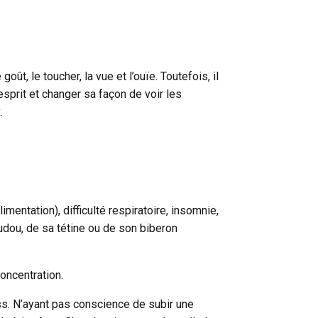
le goût, le toucher, la vue et l’ouïe. Toutefois, il
esprit et changer sa façon de voir les
x.
imentation), difficulté respiratoire, insomnie,
oudou, de sa tétine ou de son biberon
concentration.
ss. N’ayant pas conscience de subir une