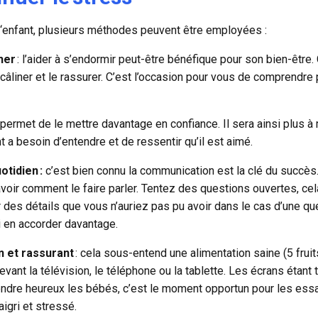
l‘enfant, plusieurs méthodes peuvent être employées :
her
: l’aider à s’endormir peut-être bénéfique pour son bien-êtr
 câliner et le rassurer. C’est l’occasion pour vous de comprendre 
permet de le mettre davantage en confiance. Il sera ainsi plus 
nt a besoin d’entendre et de ressentir qu’il est aimé.
otidien :
c’est bien connu
la communication est la clé du succès. 
voir comment le faire parler. Tentez des questions ouvertes, cel
ir des détails que vous n’auriez pas pu avoir dans le cas d’une q
ui en accorder davantage.
n et rassurant
: cela sous-entend une alimentation saine (5 frui
evant la télévision, le téléphone ou la tablette. Les écrans étant
ndre heureux les bébés, c’est le moment opportun pour les essay
aigri et stressé.