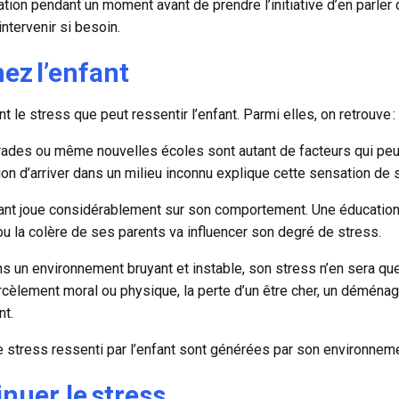
uation pendant un moment avant de prendre l’initiative d’en parler
intervenir si besoin.
ez l’enfant
 le stress que peut ressentir l’enfant. Parmi elles, on retrouve :
rades ou même nouvelles écoles sont autant de facteurs qui peuv
on d’arriver dans un milieu inconnu explique cette sensation de 
fant joue considérablement sur son comportement. Une éducation di
ou la colère de ses parents va influencer son degré de stress.
dans un environnement bruyant et instable, son stress n’en sera q
harcèlement moral ou physique, la perte d’un être cher, un démén
nt.
e stress ressenti par l’enfant sont générées par son environnem
nuer le stress