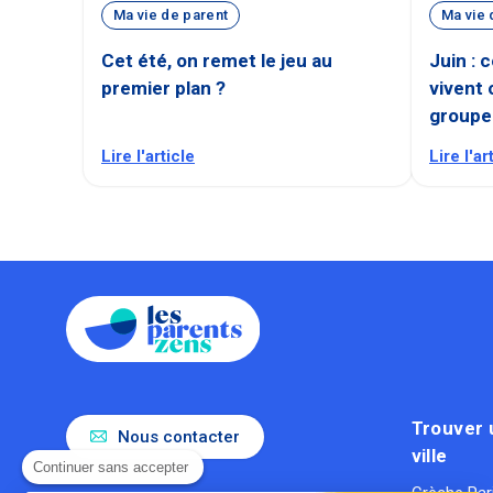
Ma vie de parent
Ma vie 
Cet été, on remet le jeu au
Juin : 
premier plan ?
vivent 
groupe
Lire l'article
Lire l'ar
Trouver 
Nous contacter
ville
Continuer sans accepter
Crèche Par