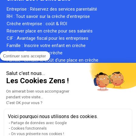
Entreprise : Réservez des services parentalité
RH : Tout savoir sur la crèche d'entreprise
Crèche entreprise : coût & ROI
Réserver place en crèche pour ses salariés
CIF : Avantage fiscal pour les entreprises
Famille : Inscrire votre enfant en crèche
Famille : Trouver une crèche
Continuer sans accepter
Famille : Simuler le coût d'une place en crèche
Crèche inter-entreprise : le guide complet
Salut c'est nous...
Qu'est-ce qu'une crèche privée ?
Les Cookies Zens !
Qu'est-ce qu'une micro-crèche ?
On aimerait bien vous accompagner
pendant votre visite...
C'est OK pour vous ?
Plan du site
Liste de nos crèches
Voici pourquoi nous utilisons des cookies.
llms.txt
Partage de données avec Google
Cookies fonctionnels
Mentions légales
On vous présente nos cookies !