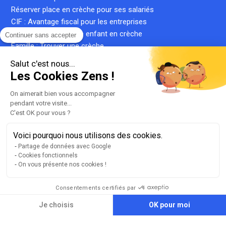
Réserver place en crèche pour ses salariés
CIF : Avantage fiscal pour les entreprises
Famille : Inscrire votre enfant en crèche
Continuer sans accepter
Famille : Trouver une crèche
Famille : Simuler le coût d'une place en crèche
Salut c'est nous...
Crèche inter-entreprise : le guide complet
Les Cookies Zens !
Qu'est-ce qu'une crèche privée ?
Qu'est-ce qu'une micro-crèche ?
On aimerait bien vous accompagner
pendant votre visite...
C'est OK pour vous ?
Voici pourquoi nous utilisons des cookies.
Plan du site
Partage de données avec Google
Liste de nos crèches
Cookies fonctionnels
llms.txt
On vous présente nos cookies !
Mentions légales
Conditions générales d'utilisation
Consentements certifiés par
Gestion des cookies
Je choisis
OK pour moi
Version 2.3.2
Axeptio consent
Plateforme de Gestion du Consentement : Personnalisez vos Option