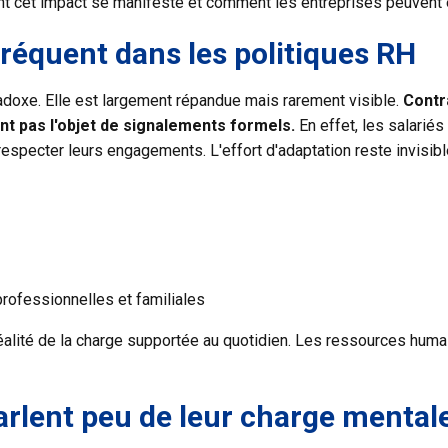
cet impact se manifeste et comment les entreprises peuvent en
réquent dans les politiques RH
adoxe. Elle est largement répandue mais rarement visible.
Contr
nt pas l'objet de signalements formels.
En effet, les salarié
à respecter leurs engagements. L'effort d'adaptation reste invisib
rofessionnelles et familiales
 réalité de la charge supportée au quotidien. Les ressources hum
parlent peu de leur charge mental