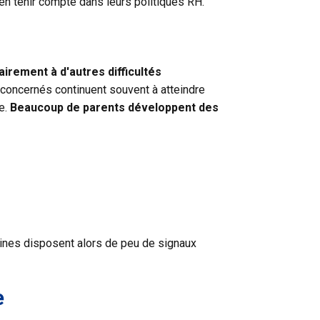
 tenir compte dans leurs politiques RH.
airement à d'autres difficultés
s concernés continuent souvent à atteindre
le.
Beaucoup de parents développent des
aines disposent alors de peu de signaux
e