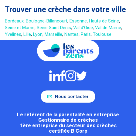
Trouver une crèche dans votre ville
Bordeaux
,
Boulogne-Billancourt
,
Essonne
,
Hauts de Seine
,
Seine et Marne
,
Seine Saint Denis
,
Val d'Oise
,
Val de Marne
,
Yvelines
,
Lille
,
Lyon
,
Marseille
,
Nantes
,
Paris
,
Toulouse
Nous contacter
Le référent de la parentalité en entreprise
Gestionnaire de crèches
1ère entreprise du secteur des crèches
certifiée B Corp