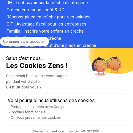
RH : Tout savoir sur la crèche d'entreprise
Crèche entreprise : coût & ROI
Réserver place en crèche pour ses salariés
CIF : Avantage fiscal pour les entreprises
Famille : Inscrire votre enfant en crèche
Famille : Trouver une crèche
Continuer sans accepter
Famille : Simuler le coût d'une place en crèche
Crèche inter-entreprise : le guide complet
Salut c'est nous...
Qu'est-ce qu'une crèche privée ?
Les Cookies Zens !
Qu'est-ce qu'une micro-crèche ?
On aimerait bien vous accompagner
pendant votre visite...
C'est OK pour vous ?
Plan du site
Liste de nos crèches
Voici pourquoi nous utilisons des cookies.
llms.txt
Partage de données avec Google
Cookies fonctionnels
Mentions légales
On vous présente nos cookies !
Conditions générales d'utilisation
Gestion des cookies
Consentements certifiés par