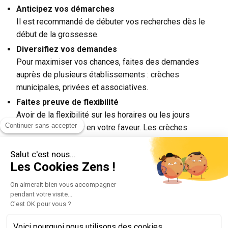
Anticipez vos démarches
Il est recommandé de débuter vos recherches dès le
début de la grossesse.
Diversifiez vos demandes
Pour maximiser vos chances, faites des demandes
auprès de plusieurs établissements : crèches
municipales, privées et associatives.
Faites preuve de flexibilité
Avoir de la flexibilité sur les horaires ou les jours
Continuer sans accepter
d’accueil peut jouer en votre faveur. Les crèches
apprécient souvent les parents capables de s’adapter à
leurs disponibilités.
Salut c'est nous...
Les Cookies Zens !
Informez-vous sur les critères d’admission
Chaque crèche a ses propres critères pour l’attribution
On aimerait bien vous accompagner
des places. Certaines peuvent privilégier les familles
pendant votre visite...
C'est OK pour vous ?
résidant ou travaillant dans l'arrondissement, ou celles
ayant déjà un enfant inscrit.
Voici pourquoi nous utilisons des cookies.