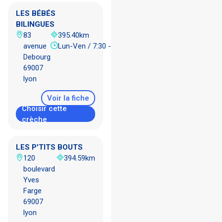
LES BÉBÉS
BILINGUES
83
395.40km
avenue
Lun-Ven / 7:30 - 18:20
Debourg
69007
lyon
Voir la fiche
Choisir cette
crèche
LES P'TITS BOUTS
120
394.59km
boulevard
Yves
Farge
69007
lyon