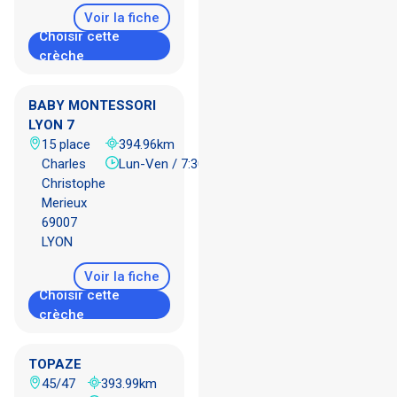
Voir la fiche
Choisir cette
crèche
BABY MONTESSORI
LYON 7
15 place
394.96km
Charles
Lun-Ven / 7:30 - 18:30
Christophe
Merieux
69007
LYON
Voir la fiche
Choisir cette
crèche
TOPAZE
45/47
393.99km