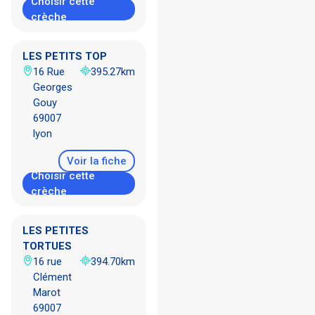
Choisir cette
crèche
LES PETITS TOP
16 Rue
395.27km
Georges
Gouy
69007
lyon
Voir la fiche
Choisir cette
crèche
LES PETITES
TORTUES
16 rue
394.70km
Clément
Marot
69007