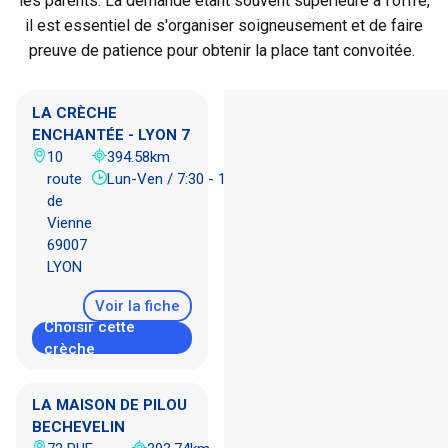
les parents. La demande étant souvent supérieure à l'offre,
il est essentiel de s'organiser soigneusement et de faire
preuve de patience pour obtenir la place tant convoitée.
LA CRÈCHE
ENCHANTÉE - LYON 7
10
394.58km
route
Lun-Ven / 7:30 - 19:30
de
Vienne
69007
LYON
Voir la fiche
Choisir cette
crèche
LA MAISON DE PILOU
BECHEVELIN