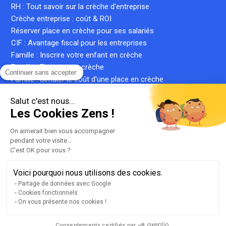
RH : Tout savoir sur la crèche d'entreprise
Crèche entreprise : coût & ROI
Réserver place en crèche pour ses salariés
CIF : Avantage fiscal pour les entreprises
Famille : Inscrire votre enfant en crèche
Famille : Trouver une crèche
Continuer sans accepter
Famille : Simuler le coût d'une place en crèche
Crèche inter-entreprise : le guide complet
Salut c'est nous...
Qu'est-ce qu'une crèche privée ?
Les Cookies Zens !
Qu'est-ce qu'une micro-crèche ?
On aimerait bien vous accompagner
pendant votre visite...
C'est OK pour vous ?
Plan du site
Liste de nos crèches
Voici pourquoi nous utilisons des cookies.
llms.txt
Partage de données avec Google
Cookies fonctionnels
Mentions légales
On vous présente nos cookies !
Conditions générales d'utilisation
Gestion des cookies
Consentements certifiés par