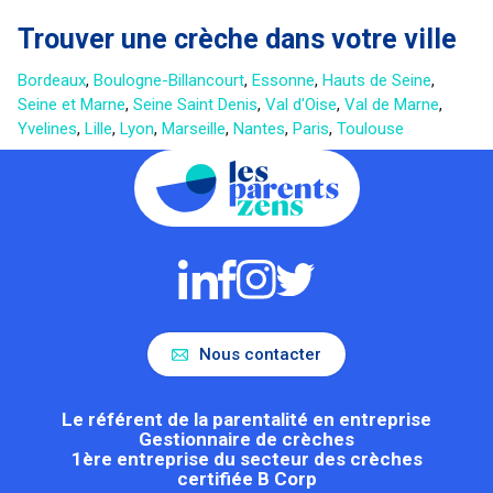
Trouver une crèche dans votre ville
Bordeaux
,
Boulogne-Billancourt
,
Essonne
,
Hauts de Seine
,
Seine et Marne
,
Seine Saint Denis
,
Val d'Oise
,
Val de Marne
,
Yvelines
,
Lille
,
Lyon
,
Marseille
,
Nantes
,
Paris
,
Toulouse
Nous contacter
Le référent de la parentalité en entreprise
Gestionnaire de crèches
1ère entreprise du secteur des crèches
certifiée B Corp