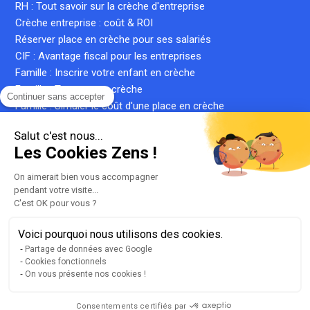
RH : Tout savoir sur la crèche d'entreprise
Crèche entreprise : coût & ROI
Réserver place en crèche pour ses salariés
CIF : Avantage fiscal pour les entreprises
Famille : Inscrire votre enfant en crèche
Famille : Trouver une crèche
Continuer sans accepter
Famille : Simuler le coût d'une place en crèche
Crèche inter-entreprise : le guide complet
Salut c'est nous...
Qu'est-ce qu'une crèche privée ?
Les Cookies Zens !
Qu'est-ce qu'une micro-crèche ?
On aimerait bien vous accompagner
pendant votre visite...
C'est OK pour vous ?
Plan du site
Liste de nos crèches
Voici pourquoi nous utilisons des cookies.
llms.txt
Partage de données avec Google
Cookies fonctionnels
Mentions légales
On vous présente nos cookies !
Conditions générales d'utilisation
Gestion des cookies
Consentements certifiés par