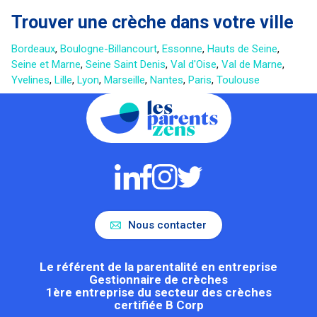
Trouver une crèche dans votre ville
Bordeaux
,
Boulogne-Billancourt
,
Essonne
,
Hauts de Seine
,
Seine et Marne
,
Seine Saint Denis
,
Val d'Oise
,
Val de Marne
,
Yvelines
,
Lille
,
Lyon
,
Marseille
,
Nantes
,
Paris
,
Toulouse
Nous contacter
Le référent de la parentalité en entreprise
Gestionnaire de crèches
1ère entreprise du secteur des crèches
certifiée B Corp