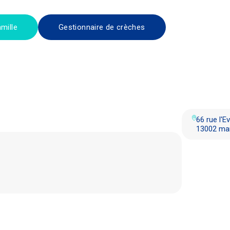
mille
Gestionnaire de crèches
66 rue l'E
13002 mar