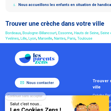
Nous accueillons les enfants en situation de handic
Trouver une crèche dans votre ville
Bordeaux
,
Boulogne-Billancourt
,
Essonne
,
Hauts de Seine
,
Seine 
Yvelines
,
Lille
,
Lyon
,
Marseille
,
Nantes
,
Paris
,
Toulouse
Trouver 
Nous contacter
ville
Continuer sans accepter
Crèche Par
Le référent de la parentalité en
Crèche Ly
entreprise
Salut c'est nous...
Gestionnaire de crèches
Crèche Bo
Les Cookies Zens !