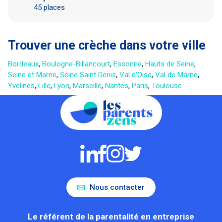
45 places
Trouver une crèche dans votre ville
Bordeaux
,
Boulogne-Billancourt
,
Essonne
,
Hauts de Seine
,
Seine et Marne
,
Seine Saint Denis
,
Val d'Oise
,
Val de Marne
,
Yvelines
,
Lille
,
Lyon
,
Marseille
,
Nantes
,
Paris
,
Toulouse
Nous contacter
Le référent de la parentalité en entreprise