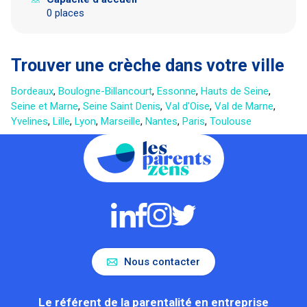
0 places
Trouver une crèche dans votre ville
Bordeaux
,
Boulogne-Billancourt
,
Essonne
,
Hauts de Seine
,
Seine et Marne
,
Seine Saint Denis
,
Val d'Oise
,
Val de Marne
,
Yvelines
,
Lille
,
Lyon
,
Marseille
,
Nantes
,
Paris
,
Toulouse
Nous contacter
Le référent de la parentalité en entreprise