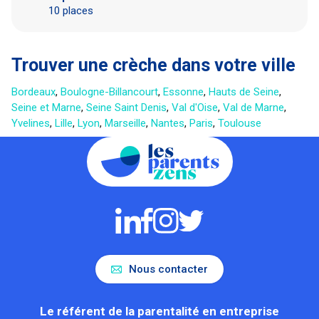
10 places
Trouver une crèche dans votre ville
Bordeaux
,
Boulogne-Billancourt
,
Essonne
,
Hauts de Seine
,
Seine et Marne
,
Seine Saint Denis
,
Val d'Oise
,
Val de Marne
,
Yvelines
,
Lille
,
Lyon
,
Marseille
,
Nantes
,
Paris
,
Toulouse
Nous contacter
Le référent de la parentalité en entreprise