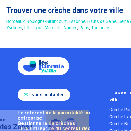
Trouver une crèche dans votre ville
Bordeaux
,
Boulogne-Billancourt
,
Essonne
,
Hauts de Seine
,
Seine 
Yvelines
,
Lille
,
Lyon
,
Marseille
,
Nantes
,
Paris
,
Toulouse
Trouver 
Nous contacter
ville
Crèche Par
Le référent de la parentalité en
Crèche Ly
entreprise
Salut c'est nous...
Gestionnaire de crèches
Crèche Bo
Les Cookies Zens !
1ère entreprise du secteur des
Crèche Mar